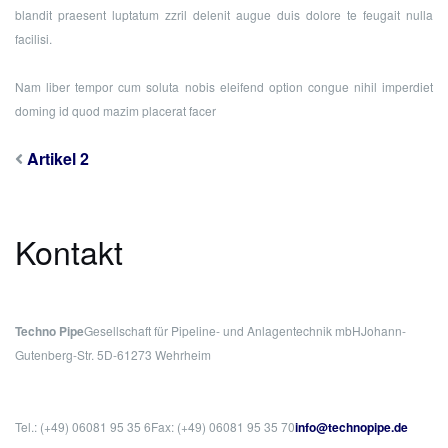
blandit praesent luptatum zzril delenit augue duis dolore te feugait nulla
facilisi.
Nam liber tempor cum soluta nobis eleifend option congue nihil imperdiet
doming id quod mazim placerat facer
Artikel 2
Kontakt
Techno Pipe
Gesellschaft für Pipeline- und Anlagentechnik mbH
Johann-
Gutenberg-Str. 5
D-61273 Wehrheim
Tel.: (+49) 06081 95 35 6
Fax: (+49) 06081 95 35 70
info@technopipe.de