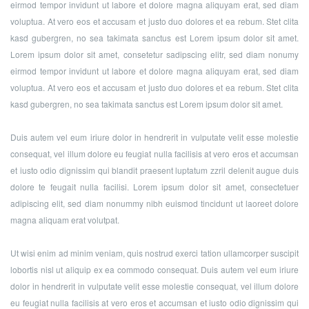
eirmod tempor invidunt ut labore et dolore magna aliquyam erat, sed diam
voluptua. At vero eos et accusam et justo duo dolores et ea rebum. Stet clita
kasd gubergren, no sea takimata sanctus est Lorem ipsum dolor sit amet.
Lorem ipsum dolor sit amet, consetetur sadipscing elitr, sed diam nonumy
eirmod tempor invidunt ut labore et dolore magna aliquyam erat, sed diam
voluptua. At vero eos et accusam et justo duo dolores et ea rebum. Stet clita
kasd gubergren, no sea takimata sanctus est Lorem ipsum dolor sit amet.
Duis autem vel eum iriure dolor in hendrerit in vulputate velit esse molestie
consequat, vel illum dolore eu feugiat nulla facilisis at vero eros et accumsan
et iusto odio dignissim qui blandit praesent luptatum zzril delenit augue duis
dolore te feugait nulla facilisi. Lorem ipsum dolor sit amet, consectetuer
adipiscing elit, sed diam nonummy nibh euismod tincidunt ut laoreet dolore
magna aliquam erat volutpat.
Ut wisi enim ad minim veniam, quis nostrud exerci tation ullamcorper suscipit
lobortis nisl ut aliquip ex ea commodo consequat. Duis autem vel eum iriure
dolor in hendrerit in vulputate velit esse molestie consequat, vel illum dolore
eu feugiat nulla facilisis at vero eros et accumsan et iusto odio dignissim qui