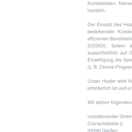
Kontaktdaten, Namen
handeln.
Der Einsatz des Hos
bestehenden Kunden
effizienten Bereitste
DSGVO). Sofern ei
ausschließlich auf
Einwilligung die Sp
(z. B. Device-Fingerp
Unser Hoster wird Ih
erforderlich ist und
Wir setzen folgenden
netzlaboranten Gmb
Cranachstraße 2
35396 Gießen